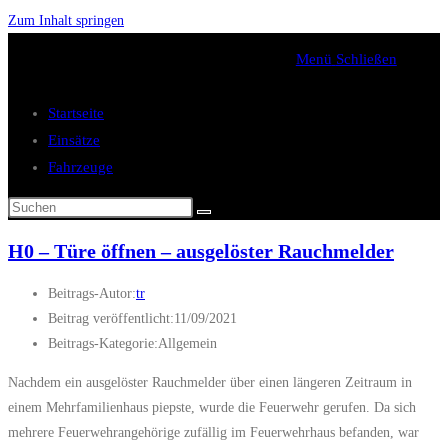
Zum Inhalt springen
Menü
Schließen
Startseite
Einsätze
Fahrzeuge
H0 – Türe öffnen – ausgelöster Rauchmelder
Beitrags-Autor:
tr
Beitrag veröffentlicht:
11/09/2021
Beitrags-Kategorie:
Allgemein
Nachdem ein ausgelöster Rauchmelder über einen längeren Zeitraum in
einem Mehrfamilienhaus piepste, wurde die Feuerwehr gerufen. Da sich
mehrere Feuerwehrangehörige zufällig im Feuerwehrhaus befanden, war